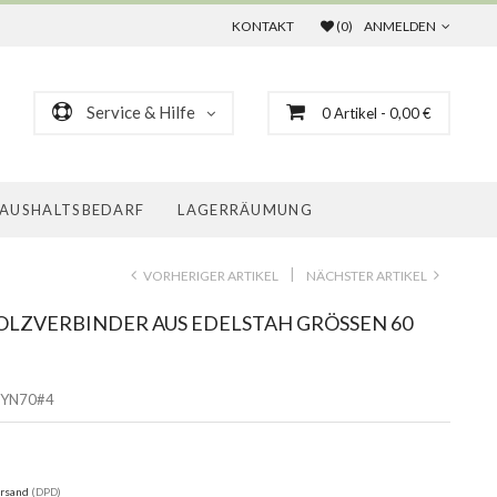
KONTAKT
(0)
ANMELDEN
Service & Hilfe
0
Artikel
- 0,00 €
AUSHALTSBEDARF
LAGERRÄUMUNG
|
VORHERIGER ARTIKEL
NÄCHSTER ARTIKEL
OLZVERBINDER AUS EDELSTAH GRÖSSEN 60 M
YN70#4
rsand
(DPD)