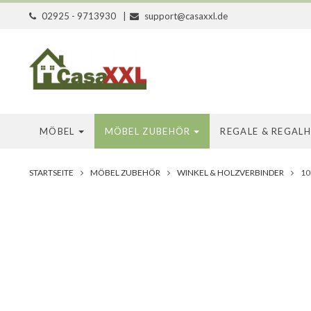
02925 - 9713930
|
support@casaxxl.de
MÖBEL
MÖBEL ZUBEHÖR
REGALE & REGAL
STARTSEITE
MÖBEL ZUBEHÖR
WINKEL & HOLZVERBINDER
10