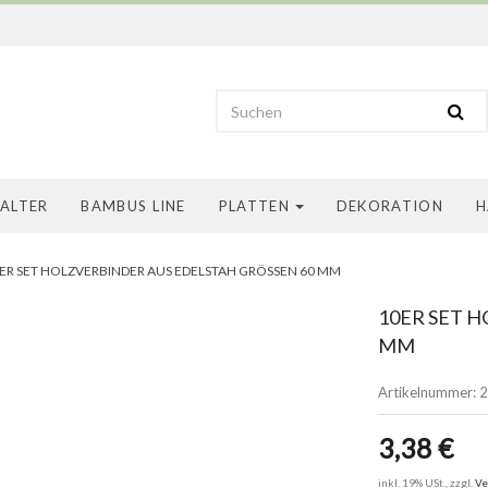
HALTER
BAMBUS LINE
PLATTEN
DEKORATION
H
ER SET HOLZVERBINDER AUS EDELSTAH GRÖSSEN 60 MM
10ER SET H
M
Artikelnummer:
2
3,38 €
inkl. 19% USt., zzgl.
Ve