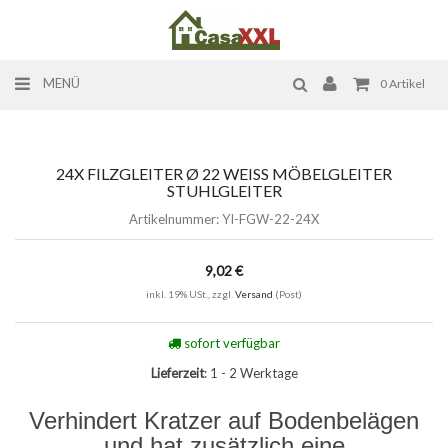
MENÜ
0
Artikel
24X FILZGLEITER Ø 22 WEISS MÖBELGLEITER S
TUHLGLEITER
Artikelnummer:
YI-FGW-22-24X
9,02 €
inkl. 19% USt., zzgl.
Versand
(Post)
sofort verfügbar
Lieferzeit
: 1 - 2 Werktage
Verhindert Kratzer auf Bodenbelägen
und hat zusätzlich eine