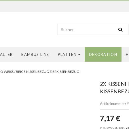
HALTER
BAMBUS LINE
PLATTEN
DEKORATION
H
 WEISS / BEIGE KISSENBEZUG ZIERKISSENBEZUG
2X KISSENH
ISSENBEZU
Artikelnummer:
Y
7,17 €
inkl. 19% USt., zzgl.
Ve