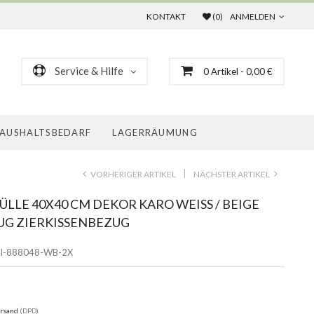
KONTAKT
(0)
ANMELDEN
Service & Hilfe
0
Artikel
- 0,00 €
AUSHALTSBEDARF
LAGERRÄUMUNG
|
VORHERIGER ARTIKEL
NÄCHSTER ARTIKEL
ÜLLE 40X40 CM DEKOR KARO WEISS / BEIGE K
G ZIERKISSENBEZUG
I-888048-WB-2X
rsand
(DPD)