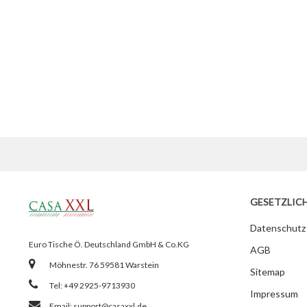
GESETZLIC
Datenschutz
Euro Tische Ö. Deutschland GmbH & Co.KG
AGB
Möhnestr. 76 59581 Warstein
Sitemap
Tel: +49 2925-9713930
Impressum
Email:
support@casaxxl.de