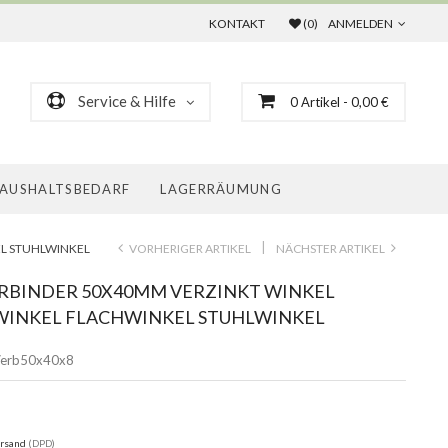
KONTAKT
(0)
ANMELDEN
Service & Hilfe
0
Artikel
- 0,00 €
AUSHALTSBEDARF
LAGERRÄUMUNG
|
L STUHLWINKEL
VORHERIGER ARTIKEL
NÄCHSTER ARTIKEL
RBINDER 50X40MM VERZINKT WINKEL
INKEL FLACHWINKEL STUHLWINKEL
erb50x40x8
rsand
(DPD)