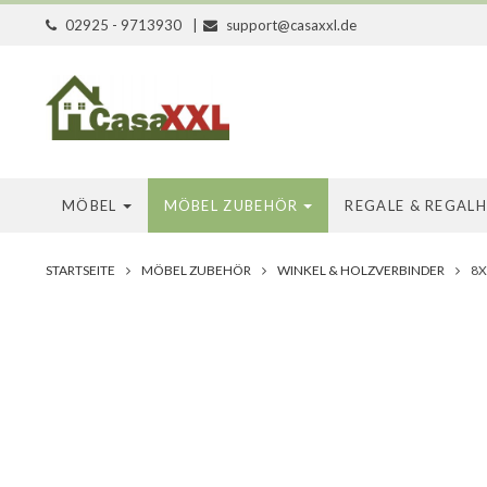
02925 - 9713930
|
support@casaxxl.de
MÖBEL
MÖBEL ZUBEHÖR
REGALE & REGAL
STARTSEITE
MÖBEL ZUBEHÖR
WINKEL & HOLZVERBINDER
8X