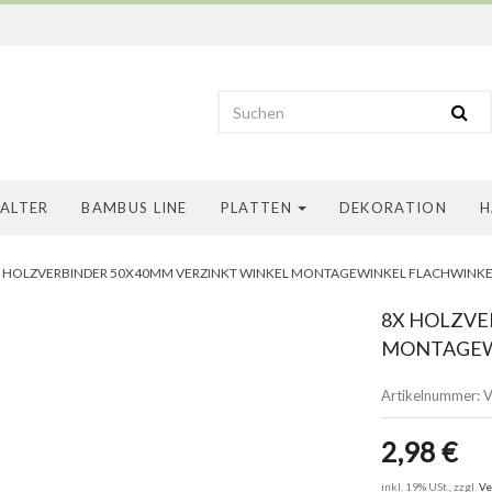
HALTER
BAMBUS LINE
PLATTEN
DEKORATION
H
 HOLZVERBINDER 50X40MM VERZINKT WINKEL MONTAGEWINKEL FLACHWINKE
8X HOLZVE
MONTAGEW
Artikelnummer:
V
2,98 €
inkl. 19% USt., zzgl.
Ve