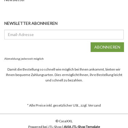
NEWSLETTER ABONNIEREN
Email-
Adresse
ABONNIEREN
Abmeldung jederzeit möglich
Damit die Bestellung so schnell wie möglich bei Ihnen ankommt, bieten wir
Ihnen bequeme Zahlungsarten. Dies ermöglicht Ihnen, ihre Bestellung leicht
und schnell zu bezahlen.
*
Alle Preise inkl. gesetzlicher USt., zzgl.
Versand
© CasaXXL
Powered bei
JTL-Shop
|
AVIA JTL-Shop Template