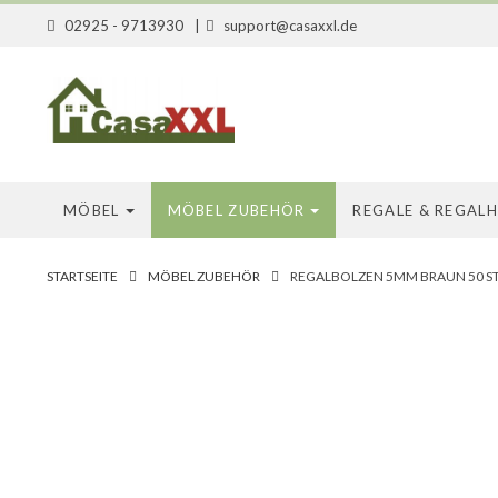
02925 - 9713930
|
support@casaxxl.de
MÖBEL
MÖBEL ZUBEHÖR
REGALE & REGAL
STARTSEITE
MÖBEL ZUBEHÖR
REGALBOLZEN 5MM BRAUN 50 STÜ