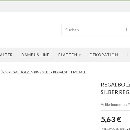
HALTER
BAMBUS LINE
PLATTEN
DEKORATION
H
CK REGAL BOLZEN PINS SILBER REGALSTIFT METALL
REGALBOLZ
SILBER RE
Artikelnummer:
Y
5,63 €
inkl. 19% USt., zzgl.
Ve