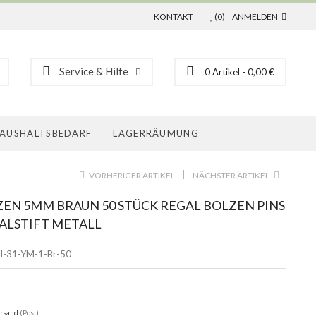
KONTAKT
(0)
ANMELDEN
Service & Hilfe
0
Artikel
- 0,00 €
AUSHALTSBEDARF
LAGERRÄUMUNG
|
VORHERIGER ARTIKEL
NÄCHSTER ARTIKEL
EN 5MM BRAUN 50 STÜCK REGAL BOLZEN PINS
GALSTIFT METALL
I-31-YM-1-Br-50
rsand
(Post)