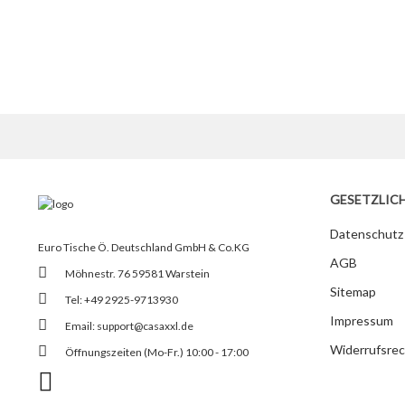
GESETZLIC
Datenschutz
Euro Tische Ö. Deutschland GmbH & Co.KG
AGB
Möhnestr. 76 59581 Warstein
Sitemap
Tel: +49 2925-9713930
Impressum
Email:
support@casaxxl.de
Widerrufsrec
Öffnungszeiten (Mo-Fr.) 10:00 - 17:00