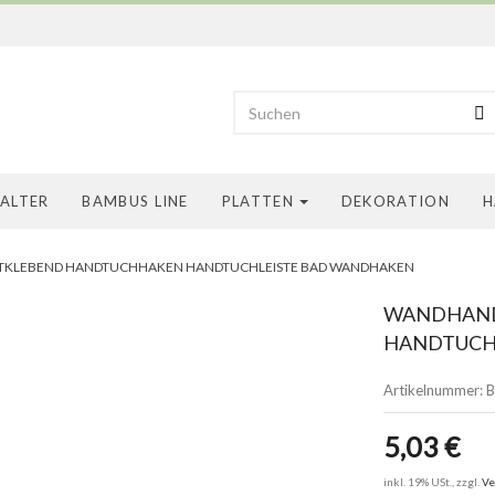
HALTER
BAMBUS LINE
PLATTEN
DEKORATION
H
STKLEBEND HANDTUCHHAKEN HANDTUCHLEISTE BAD WANDHAKEN
WANDHAND
HANDTUCH
Artikelnummer:
B
5,03 €
inkl. 19% USt., zzgl.
Ve