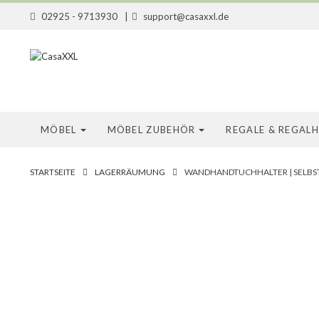
02925 - 9713930
|
support@casaxxl.de
MÖBEL
MÖBEL ZUBEHÖR
REGALE & REGAL
STARTSEITE
LAGERRÄUMUNG
WANDHANDTUCHHALTER | SELB