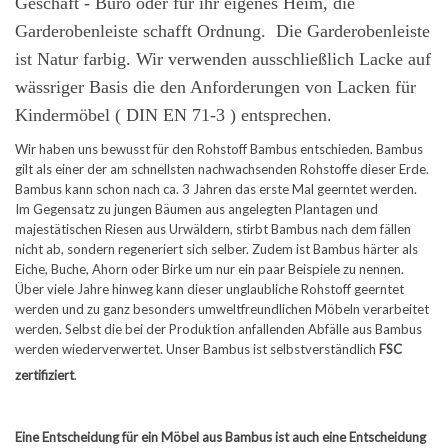
Geschäft - Büro oder für ihr eigenes Heim, die
Garderobenleiste schafft Ordnung.
Die Garderobenleiste
ist Natur farbig. Wir verwenden ausschließlich Lacke auf
wässriger Basis die den Anforderungen von Lacken für
Kindermöbel ( DIN EN 71-3 ) entsprechen.
Wir haben uns bewusst für den Rohstoff Bambus entschieden. Bambus
gilt als einer der am schnellsten nachwachsenden Rohstoffe dieser Erde.
Bambus kann schon nach ca. 3 Jahren das erste Mal geerntet werden.
Im Gegensatz zu jungen Bäumen aus angelegten Plantagen und
majestätischen Riesen aus Urwäldern, stirbt Bambus nach dem fällen
nicht ab, sondern regeneriert sich selber. Zudem ist Bambus härter als
Eiche, Buche, Ahorn oder Birke um nur ein paar Beispiele zu nennen.
Über viele Jahre hinweg kann dieser unglaubliche Rohstoff geerntet
werden und zu ganz besonders umweltfreundlichen Möbeln verarbeitet
werden. Selbst die bei der Produktion anfallenden Abfälle aus Bambus
werden wiederverwertet. Unser Bambus ist selbstverständlich
FSC
zertifiziert
.
Eine Entscheidung für ein Möbel aus Bambus ist auch eine Entscheidung