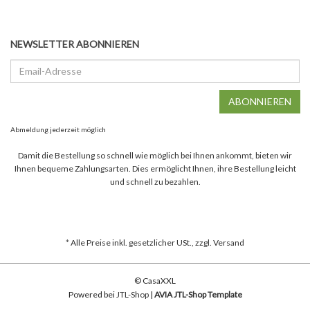
NEWSLETTER ABONNIEREN
Email-
Adresse
ABONNIEREN
Abmeldung jederzeit möglich
Damit die Bestellung so schnell wie möglich bei Ihnen ankommt, bieten wir
Ihnen bequeme Zahlungsarten. Dies ermöglicht Ihnen, ihre Bestellung leicht
und schnell zu bezahlen.
*
Alle Preise inkl. gesetzlicher USt., zzgl.
Versand
© CasaXXL
Powered bei
JTL-Shop
|
AVIA JTL-Shop Template